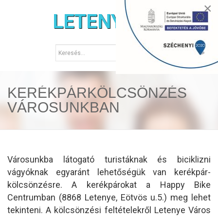
×
LETENYE.HU
KERÉKPÁRKÖLCSÖNZÉS
VÁROSUNKBAN
Városunkba látogató turistáknak és biciklizni
vágyóknak egyaránt lehetőségük van kerékpár-
kölcsönzésre. A kerékpárokat a Happy Bike
Centrumban (8868 Letenye, Eötvös u.5.) meg lehet
tekinteni. A kölcsönzési feltételekről Letenye Város