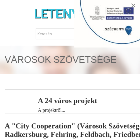
×
LETENYE.HU
VÁROSOK SZÖVETSÉGE
A 24 város projekt
A projektről...
A "City Cooperation" (Városok Szövetsége
Radkersburg, Fehring, Feldbach, Friedber