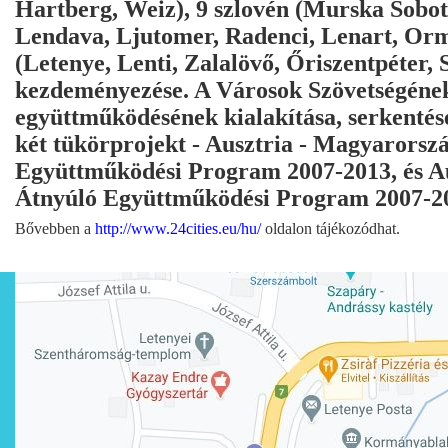
Hartberg, Weiz), 9 szlovén (Murska Sobot
Lendava, Ljutomer, Radenci, Lenart, Ormo
(Letenye, Lenti, Zalalövő, Őriszentpéter
kezdeményezése. A Városok Szövetségének
együttműködésének kialakítása, serkentés
két tükörprojekt - Ausztria - Magyarors
Együttműködési Program 2007-2013, és Au
Átnyúló Együttműködési Program 2007-20
Bővebben a
http://www.24cities.eu/hu/
oldalon tájékozódhat.