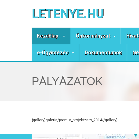
LETENYE.HU
Kezdőlap
Önkormányzat
Hivat
e-Ügyintézés
Dokumentumok
Né
PÁLYÁZATOK
{gallery}galeria/promur_projektzaro_2014{/gallery}