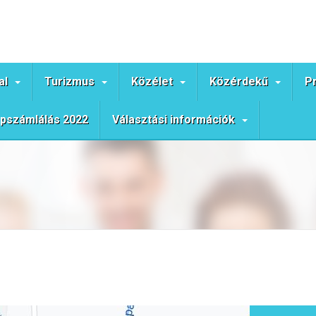
al
Turizmus
Közélet
Közérdekű
P
pszámlálás 2022
Választási információk